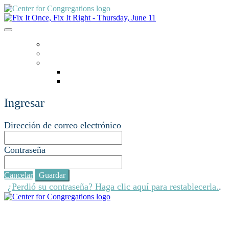
ACCEDIENDO A ZOOM
PAGINA DE INICIO
IDIOMA
English
español
Ingresar
Dirección de correo electrónico
Contraseña
Cancelar
Guardar
¿Perdió su contraseña? Haga clic aquí para restablecerla.
.
Para oportunidades educativas adicionales, visite